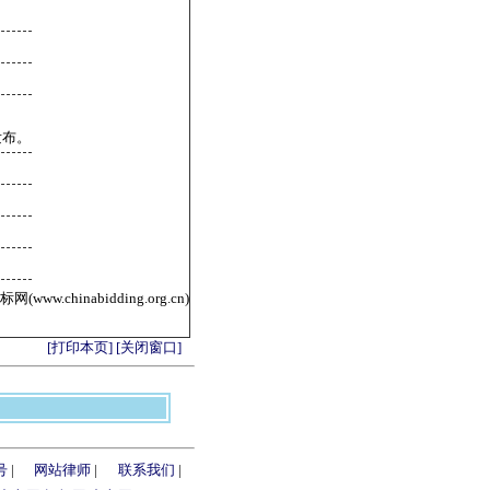
发布。
ww.chinabidding.org.cn)
[打印本页]
[关闭窗口]
号
|
网站律师
|
联系我们
|