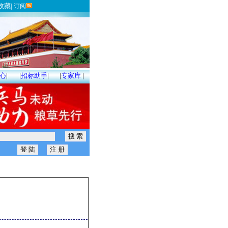
收藏
|
订阅
心
|
|
招标助手
|
|
专家库
|