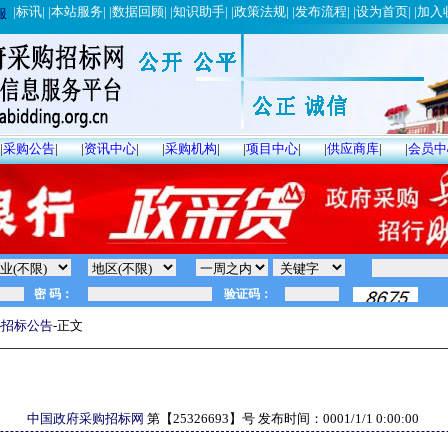
|
标讯
| |
本站服务
| |
数据回顾
| |
知识助手
| |
政策法规
| |
发布流程
| |
设为首页
| |
加入
服
|
采购公告
|
|
资讯中心
|
|
采购机构
|
|
项目中心
|
|
供应商库
|
|
会员中
-
招标公告
-正文
中国政府采购招标网
第【
25326693
】号 发布时间：
0001/1/1 0:00:00