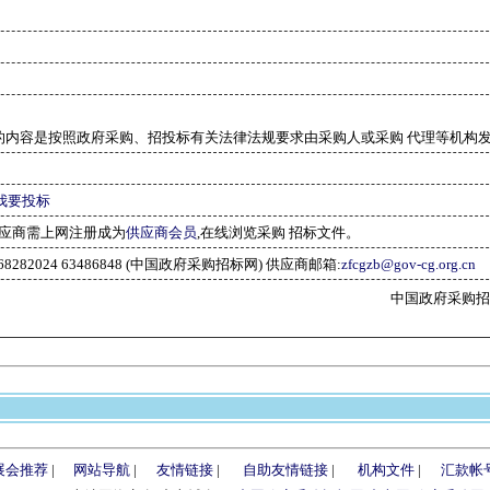
的内容是按照政府采购、招投标有关法律法规要求由采购人或采购 代理等机构
我要投标
应商需上网注册成为
供应商会员
,在线浏览采购 招标文件。
-68282024 63486848 (中国政府采购招标网) 供应商邮箱:
zfcgzb@gov-cg.org.cn
中国政府采购招标网(w
展会推荐
|
网站导航
|
友情链接
|
自助友情链接
|
机构文件
|
汇款帐