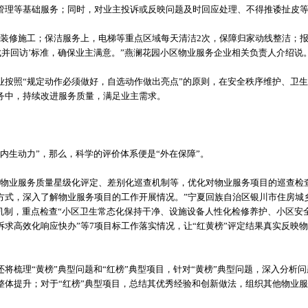
管理等基础服务；同时，对业主投诉或反映问题及时回应处理、不得推诿扯皮
装修施工；保洁服务上，电梯等重点区域每天清洁2次，保障归家动线整洁；报修
成并回访’标准，确保业主满意。”燕澜花园小区物业服务企业相关负责人介绍说
业按照“规定动作必须做好，自选动作做出亮点”的原则，在安全秩序维护、卫
务中，持续改进服务质量，满足业主需求。
内生动力”，那么，科学的评价体系便是“外在保障”。
合物业服务质量星级化评定、差别化巡查机制等，优化对物业服务项目的巡查检
方式，深入了解物业服务项目的工作开展情况。”宁夏回族自治区银川市住房城
晒机制，重点检查“小区卫生常态化保持干净、设施设备人性化检修养护、小区安
诉求高效化响应快办”等7项目标工作落实情况，让“红黄榜”评定结果真实反映
将梳理“黄榜”典型问题和“红榜”典型项目，针对“黄榜”典型问题，深入分析
整体提升；对于“红榜”典型项目，总结其优秀经验和创新做法，组织其他物业