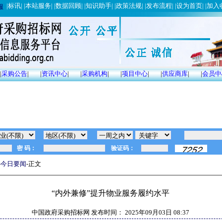
|
标讯
| |
本站服务
| |
数据回顾
| |
知识助手
| |
政策法规
| |
发布流程
| |
设为首页
| |
加入
服
|
采购公告
|
|
资讯中心
|
|
采购机构
|
|
项目中心
|
|
供应商库
|
|
会员中
-
今日要闻
-正文
“内外兼修”提升物业服务履约水平
中国政府采购招标网 发布时间：
2025年09月03日 08:37