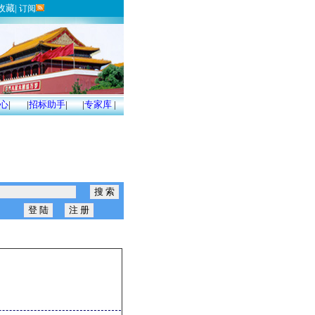
收藏
|
订阅
心
|
|
招标助手
|
|
专家库
|