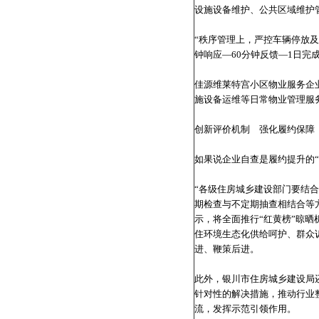
设施设备维护、公共区域维护
“秩序管理上，严控车辆停放及
钟响应—60分钟反馈—1日完
佳源维莱特宫小区物业服务企
施设备运维等日常物业管理服
创新评价机制 强化履约保障
如果说企业自查是履约提升的“
“各级住房城乡建设部门要结
期检查与不定期抽查相结合等
示，将全面推行“红黄榜”晾
住环境生态化供给呵护、群众
进、鞭策后进。
此外，银川市住房城乡建设局还
针对性的解决措施，推动行业
流，发挥示范引领作用。