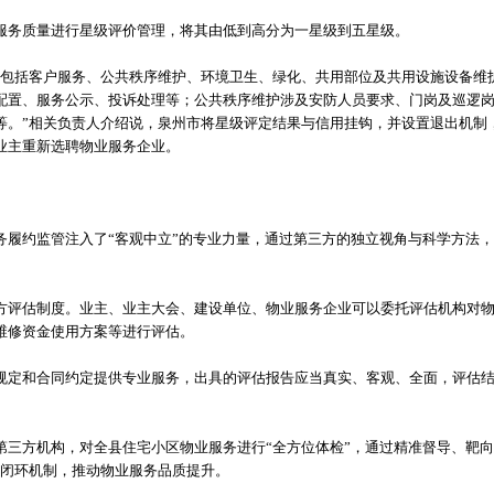
服务质量进行星级评价管理，将其由低到高分为一星级到五星级。
，包括客户服务、公共秩序维护、环境卫生、绿化、共用部位及共用设施设备维
配置、服务公示、投诉处理等；公共秩序维护涉及安防人员要求、门岗及巡逻
等。”相关负责人介绍说，泉州市将星级评定结果与信用挂钩，并设置退出机制
业主重新选聘物业服务企业。
务履约监管注入了“客观中立”的专业力量，通过第三方的独立视角与科学方法
方评估制度。业主、业主大会、建设单位、物业服务企业可以委托评估机构对
维修资金使用方案等进行评估。
规定和合同约定提供专业服务，出具的评估报告应当真实、客观、全面，评估
第三方机构，对全县住宅小区物业服务进行“全方位体检”，通过精准督导、靶向
的闭环机制，推动物业服务品质提升。