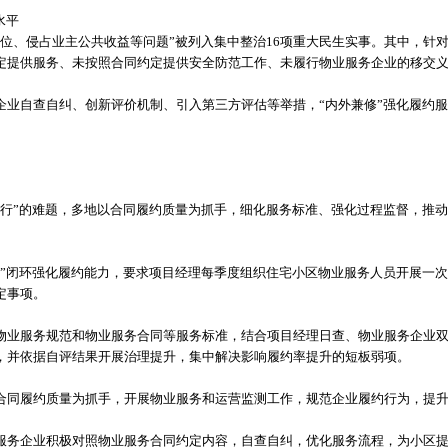
水平
到位、侵占业主公共收益等问题”被列入集中整治16项重大民生实事。其中，针
定提供服务、未按照合同约定提供安全防范工作、未履行物业服务企业的移交
企业自查自纠、创新评价机制、引入第三方评估等举措，“内外兼修”强化履约
执行”的难题，多地以合同履约质量为抓手，细化服务标准、强化过程监督，推
升”闭环强化履约能力，要求项目经理每季度组织住宅小区物业服务人员开展一
定事项。
物业服务规范和物业服务合同等服务标准，结合项目经理日查、物业服务企业
，并依据自评结果开展治理提升，集中解决影响履约率提升的短板弱项。
合同履约质量为抓手，开展物业服务和运营监测工作，规范企业履约行为，提
服务企业积极对照物业服务合同约定内容，自查自纠，优化服务流程，为小区