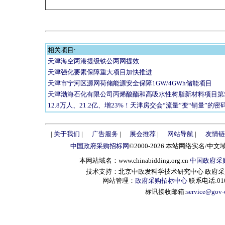
相关项目:
天津海空两港提级铁公两网提效
天津强化要素保障重大项目加快推进
天津市宁河区源网荷储能源安全保障1GW/4GWh储能项目
天津渤海石化有限公司丙烯酸酯和高吸水性树脂新材料项目第
12.8万人、21.2亿、增23%！天津房交会“流量”变“销量”的密
|
关于我们
|
广告服务
|
展会推荐
|
网站导航
|
友情链
中国政府采购招标网
©2000-2026 本站网络实名/中文
本网站域名：www.chinabidding.org.cn
中国政府采
技术支持：北京中政发科学技术研究中心 政府采购信息服
网站管理：
政府采购招标中心
联系电话:010-
标讯接收邮箱:
service@gov-